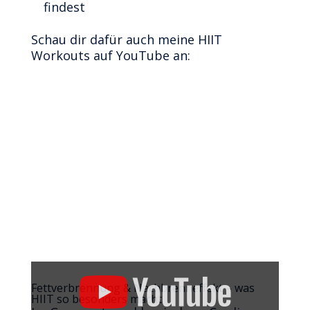
findest
Schau dir dafür auch meine HIIT
Workouts auf YouTube an:
„YouTube
video
Fettverbrennung & Nachbrenneffekt – was
player“
HIIT so besonders macht
von