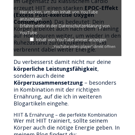
Im Gegensatz zu klassischem Cardio
YouTube
erzeugt HIIT einen starken
EPOC-Effekt
anzeigen
Hier klicken, um den Inhalt von YouTube
(Excess Post-exercise Oxygen
anzuzeigen.
Consumption)
. Das bedeutet: Dein
Erfahre mehr in der
Datenschutzerklärung von
Körper arbeitet auch nach dem Training
YouTube
.
auf Hochtouren weiter, um wieder in den
Inhalt von YouTube immer anzeigen
Ruhezustand zurückzukehren – und
„YouTube video player“ direkt öffnen
verbrennt dabei weiter Energie.
Du verbesserst damit nicht nur deine
körperliche Leistungsfähigkeit
,
sondern auch deine
Körperzusammensetzung
– besonders
in Kombination mit der richtigen
Ernährung, auf die ich in weiteren
Blogartikeln eingehe.
HIIT & Ernährung – die perfekte Kombination
Wer mit HIIT trainiert, sollte seinem
Körper auch die nötige Energie geben. In
meinem Blog findest du: