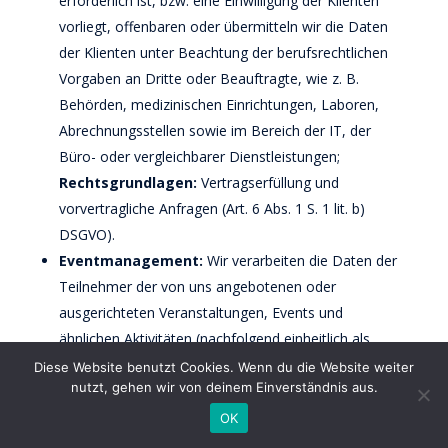
erforderlich ist, bzw. eine Einwilligung der Klienten
vorliegt, offenbaren oder übermitteln wir die Daten
der Klienten unter Beachtung der berufsrechtlichen
Vorgaben an Dritte oder Beauftragte, wie z. B.
Behörden, medizinischen Einrichtungen, Laboren,
Abrechnungsstellen sowie im Bereich der IT, der
Büro- oder vergleichbarer Dienstleistungen;
Rechtsgrundlagen:
Vertragserfüllung und
vorvertragliche Anfragen (Art. 6 Abs. 1 S. 1 lit. b)
DSGVO).
Eventmanagement:
Wir verarbeiten die Daten der
Teilnehmer der von uns angebotenen oder
ausgerichteten Veranstaltungen, Events und
ähnlichen Aktivitäten (nachfolgend einheitlich als
“Teilnehmer” und „Veranstaltungen” bezeichnet), um
Diese Website benutzt Cookies. Wenn du die Website weiter
nutzt, gehen wir von deinem Einverständnis aus.
ihnen die Teilnahme an den Veranstaltungen und
Inanspruchnahme der mit der Teilnahme
OK
verbundenen Leistungen oder Aktionen zu