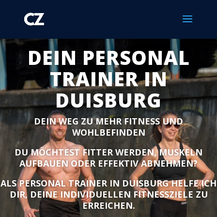
DEIN PERSONAL
TRAINER IN
DUISBURG
DEIN WEG ZU MEHR FITNESS UND
WOHLBEFINDEN
DU MÖCHTEST FITTER WERDEN, MUSKELN
AUFBAUEN ODER EFFEKTIV ABNEHMEN?
ALS PERSONAL TRAINER IN DUISBURG HELFE ICH
DIR, DEINE INDIVIDUELLEN FITNESSZIELE ZU
ERREICHEN.