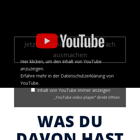
„YouTube
video
player“
Jetzt kostenloses Erstgespräch
von
YouTube
ausmachen
anzeigen
Hier klicken, um den Inhalt von YouTube
anzuzeigen.
Erfahre mehr in der
Datenschutzerklärung von
YouTube
.
Inhalt von YouTube immer anzeigen
„YouTube video player“ direkt öffnen
WAS DU
DAVON HAST